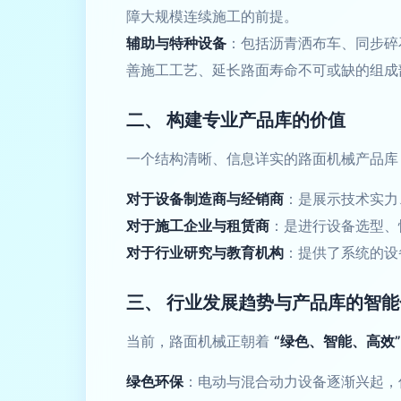
障大规模连续施工的前提。
辅助与特种设备
：包括沥青洒布车、同步碎石
善施工工艺、延长路面寿命不可或缺的组成
二、 构建专业产品库的价值
一个结构清晰、信息详实的路面机械产品库
对于设备制造商与经销商
：是展示技术实力
对于施工企业与租赁商
：是进行设备选型、
对于行业研究与教育机构
：提供了系统的设
三、 行业发展趋势与产品库的智
当前，路面机械正朝着
“绿色、智能、高效”
绿色环保
：电动与混合动力设备逐渐兴起，