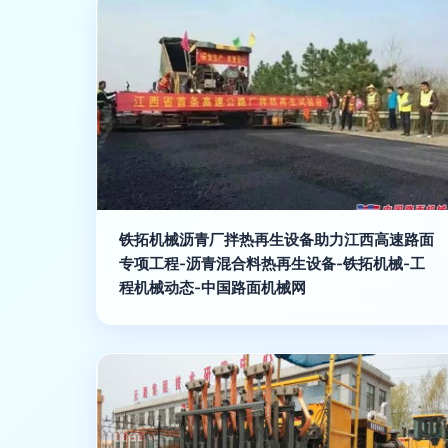
铁拓机械沥青厂拌热再生设备助力江西高速路面
专项工程-沥青混合料热再生设备-铁拓机械-工
程机械动态-中国路面机械网