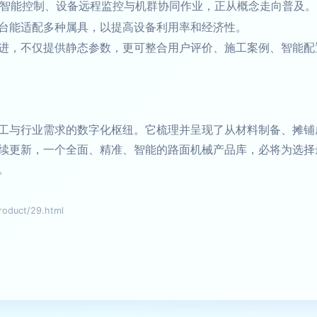
压实智能控制、设备远程监控与机群协同作业，正从概念走向普及。
台能适配多种属具，以提高设备利用率和经济性。
进，不仅提供静态参数，更可整合用户评价、施工案例、智能配
工与行业需求的数字化枢纽。它梳理并呈现了从材料制备、摊铺
续更新，一个全面、精准、智能的路面机械产品库，必将为选择最
。
duct/29.html