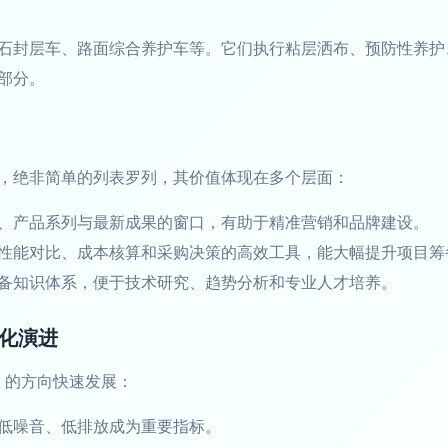
封层车、路面综合养护车等。它们执行粘层洒布、预防性养护、快速局部
部分。
，绝非简单的列表罗列，其价值体现在多个层面：
、产品系列与最新成果的窗口，有助于精准营销和品牌建设。
性能对比、成本核算和采购决策的高效工具，能大幅提升项目筹
备知识体系，便于技术研究、趋势分析和专业人才培养。
能化演进
的方向快速发展：
低噪音、低排放成为重要指标。