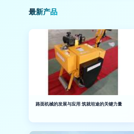
最新产品
路面机械的发展与应用 筑就坦途的关键力量