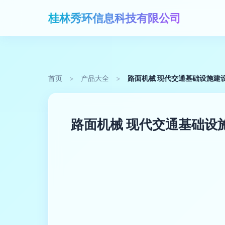
桂林秀环信息科技有限公司
首页
>
产品大全
>
路面机械 现代交通基础设施建
路面机械 现代交通基础设