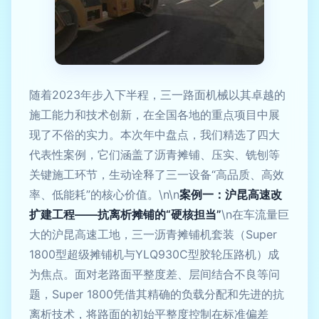
随着2023年步入下半程，三一路面机械以其卓越的
施工能力和技术创新，在全国各地的重点项目中展
现了不俗的实力。本次年中盘点，我们精选了四大
代表性案例，它们涵盖了沥青摊铺、压实、铣刨等
关键施工环节，生动诠释了三一设备“高品质、高效
率、低能耗”的核心价值。\n\n
案例一：沪昆高速改
扩建工程——抗离析摊铺的“硬核担当”
\n在车流量巨
大的沪昆高速工地，三一沥青摊铺机套装（Super
1800型超级摊铺机与YLQ930C型胶轮压路机）成
为焦点。面对老路面平整度差、层间结合不良等问
题，Super 1800凭借其精确的负载分配和先进的抗
离析技术，将路面的初始平整度控制在标准偏差