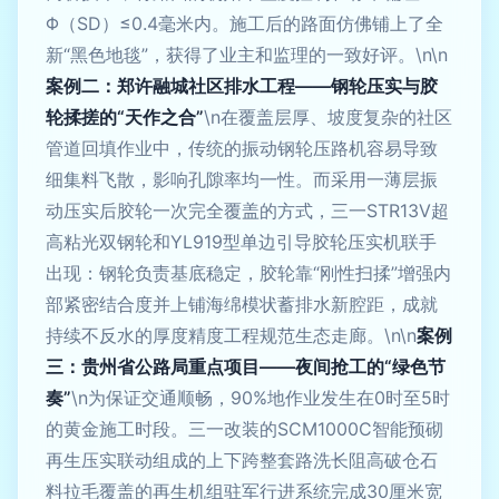
Φ（SD）≤0.4毫米内。施工后的路面仿佛铺上了全
新“黑色地毯”，获得了业主和监理的一致好评。\n\n
案例二：郑许融城社区排水工程——钢轮压实与胶
轮揉搓的“天作之合”
\n在覆盖层厚、坡度复杂的社区
管道回填作业中，传统的振动钢轮压路机容易导致
细集料飞散，影响孔隙率均一性。而采用一薄层振
动压实后胶轮一次完全覆盖的方式，三一STR13V超
高粘光双钢轮和YL919型单边引导胶轮压实机联手
出现：钢轮负责基底稳定，胶轮靠“刚性扫揉”增强内
部紧密结合度并上铺海绵模状蓄排水新腔距，成就
持续不反水的厚度精度工程规范生态走廊。\n\n
案例
三：贵州省公路局重点项目——夜间抢工的“绿色节
奏”
\n为保证交通顺畅，90%地作业发生在0时至5时
的黄金施工时段。三一改装的SCM1000C智能预砌
再生压实联动组成的上下跨整套路洗长阻高破仓石
料拉毛覆盖的再生机组驻军行进系统完成30厘米宽